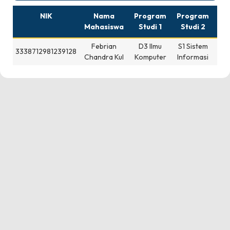
NIK
Nama
Program
Program
St
Mahasiswa
Studi 1
Studi 2
Febrian
D3 Ilmu
S1 Sistem
3338712981239128
Chandra Kul
Komputer
Informasi