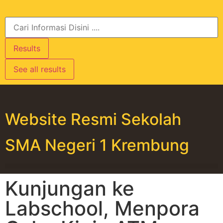
Results
See all results
Website Resmi Sekolah
SMA Negeri 1 Krembung
Kunjungan ke
Labschool, Menpora